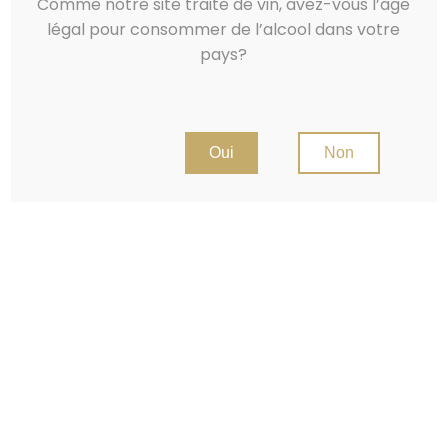
Comme notre site traite de vin, avez-vous l’âge
légal pour consommer de l’alcool dans votre
pays?
Oui
Non
Johannisberg
12.0
CHF
–
18.0
CHF
Site fait par
Vivian Bridy
avec
Infomaniak